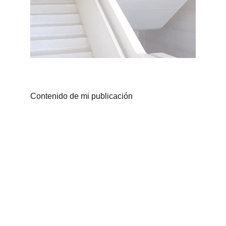
Contenido de mi publicación
Zonas
Elche, Alicante, Santa Pola, Crevillent 
y Aspe.
Pide presupuesto
Tel. 
653 16 11 00
climatizahogar@gmail.com